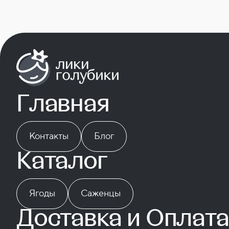
Спасибо
Главная
за доверие!
Контакты
Блог
Наш
Каталог
менеджер
скоро
Ягоды
Саженцы
свяжется
Доставка и Оплата
с вами.