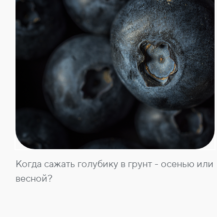
Получить
приглашение
в гости
Я
согласен
с обработкой
моих
персональных
данных
на сайте
оператора
Когда сажать голубику в грунт - осенью или
весной?